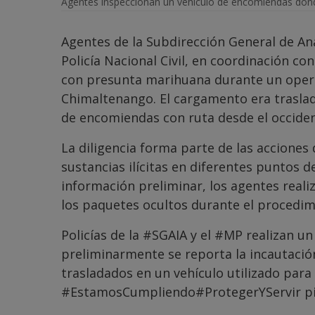
Agentes inspeccionan un vehículo de encomiendas dond
Agentes de la Subdirección General de Aná
Policía Nacional Civil, en coordinación con
con presunta marihuana durante un operati
Chimaltenango. El cargamento era traslad
de encomiendas con ruta desde el occidente
La diligencia forma parte de las acciones 
sustancias ilícitas en diferentes puntos d
información preliminar, los agentes real
los paquetes ocultos durante el procedim
Policías de la
#SGAIA
y el
#MP
realizan un
preliminarmente se reporta la incautaci
trasladados en un vehículo utilizado par
#EstamosCumpliendo
#ProtegerYServir
p