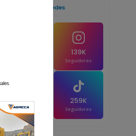
Síguenos en las redes
1M
139K
Seguidores
Seguidores
42.5K
259K
Seguidores
Seguidores