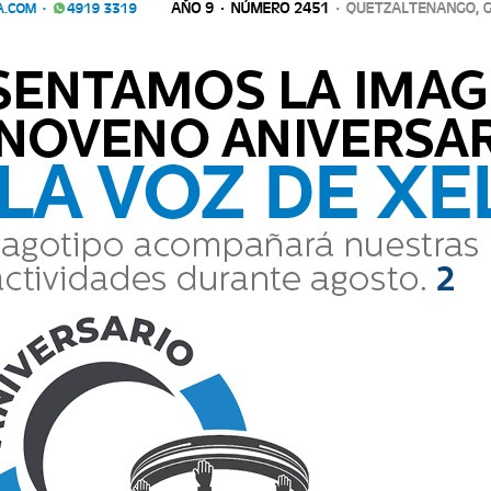
unciar este tipo de eventos ilegales que
Comparte
9:33