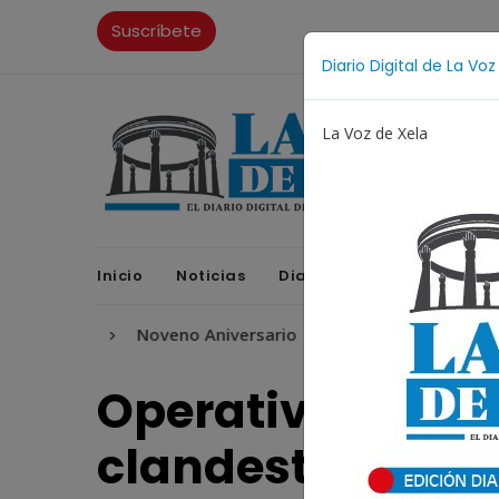
Suscríbete
Diario Digital de La Voz
La Voz de Xela
Inicio
Noticias
Diario Digital
Opinione
ura
Noveno Aniversario
Fichajes
Niñez y Adol
Operativo sorpre
clandestina en 