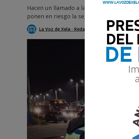
Hacen un llamado a la ciudadanía para den
ponen en riesgo la seguridad vial.
La Voz de Xela · Redacción
14 Marzo 2025 0