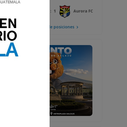
3 : 1
Xelajú MC
Aurora FC
Mira la tabla de posiciones