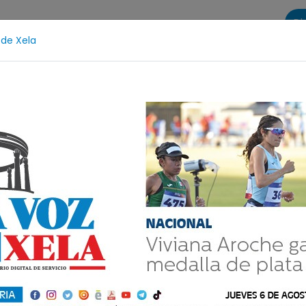
Di
 de Xela
s
La Voz de Xela Sports
Contáctanos
LA VOZ 25
escencia
Estafa
Protección Infantil
Incendios
sa frustra carrera
Quetzaltenango