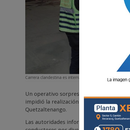
Carrera clandestina es interrumpida.
Un operativo sorpresa del Departamento de
impidió la realización de una carrera clan
Quetzaltenango.
Las autoridades informaron que, durante 
conductores por diversas faltas.