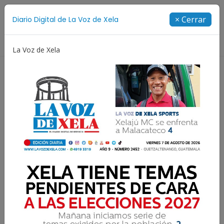
Suscríbete
× Cerrar
Diario Digital de La Voz de Xela
Directorio
La Voz de Xela
oamericanos y del Caribe
Rosario
Extorsión
F
Mineduc abre
convocatoria para 12 mil
932 plazas de docentes