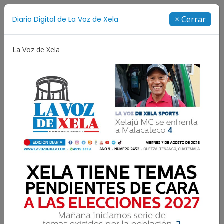
Suscríbete
× Cerrar
Diario Digital de La Voz de Xela
Directorio
La Voz de Xela
Juegos Centroamericanos y del Caribe
Rosario
Ataque armado frente al
Teatro Municipal deja dos
muertos