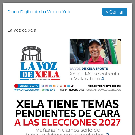
Suscríbete
× Cerrar
Diario Digital de La Voz de Xela
Directorio
La Voz de Xela
Copa Centroamericana
Patzicía
Escritura
Lester Martínez recibe la
Orden Presidencial tras
hacer historia