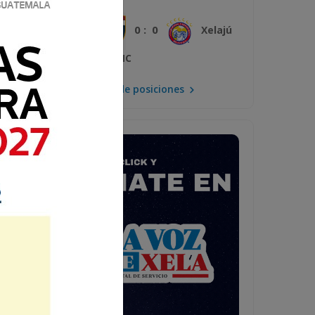
0 : 0
Plaza Amador
Xelajú
MC
Mira la tabla de posiciones