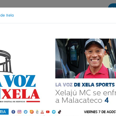
Di
 de Xela
s
La Voz de Xela Sports
Contáctanos
LA VOZ 25
critura
Noveno Aniversario
Fichajes
Niñez y 
gital del miércoles