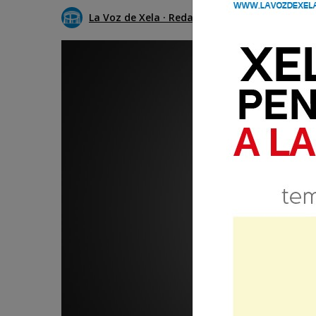
La Voz de Xela · Redacción
24 Octubre 2018