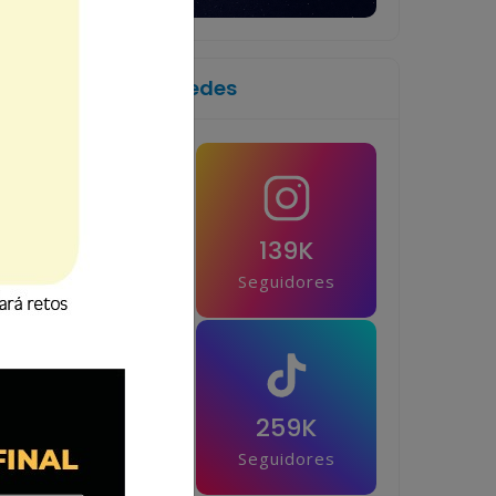
Síguenos en las redes
1M
139K
Seguidores
Seguidores
42.5K
259K
Seguidores
Seguidores