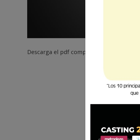
Descarga el pdf completo
aquí