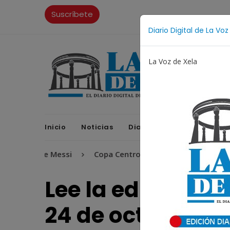
Suscríbete
Diario Digital de La Voz
La Voz de Xela
Inicio
Noticias
Diario Digital
Opinione
orge Messi
Copa Centroamericana
Patzicía
Es
Lee la edición di
24 de octubre