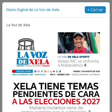
Suscríbete
× Cerrar
Diario Digital de La Voz de Xela
Directorio
La Voz de Xela
Copa Centroamericana
Patzicía
Escritura
Nov
Lee la edición digital del
miércoles 14 de noviembre
| #118