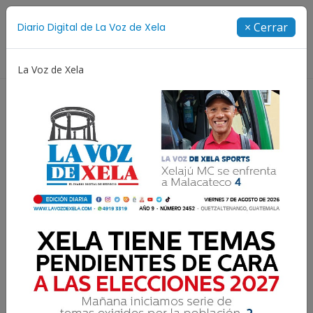
Suscríbete
× Cerrar
Diario Digital de La Voz de Xela
Directorio
La Voz de Xela
Copa Centroamericana
Patzicía
Escritura
N
Lee la edición digital del
martes 30 de octubre