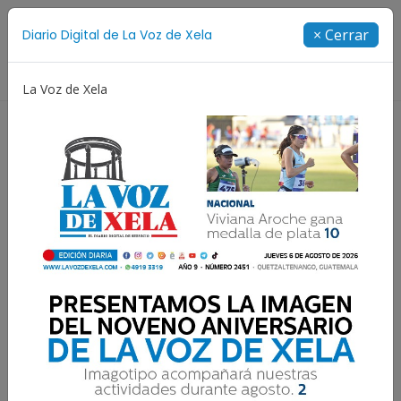
Suscríbete
× Cerrar
Diario Digital de La Voz de Xela
Directorio
La Voz de Xela
ñez y Adolescencia
Estafa
Protección Infantil
Lee la edición digital del
lunes 11 de marzo | #208