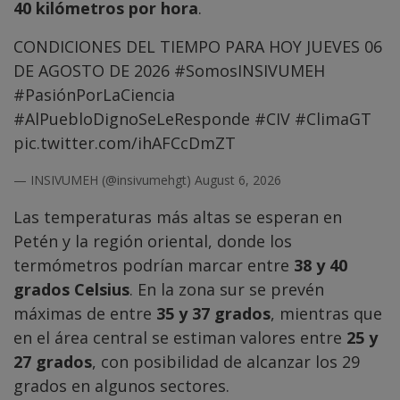
40 kilómetros por hora
.
CONDICIONES DEL TIEMPO PARA HOY JUEVES 06
DE AGOSTO DE 2026
#SomosINSIVUMEH
#PasiónPorLaCiencia
#AlPuebloDignoSeLeResponde
#CIV
#ClimaGT
pic.twitter.com/ihAFCcDmZT
— INSIVUMEH (@insivumehgt)
August 6, 2026
Las temperaturas más altas se esperan en
Petén y la región oriental, donde los
termómetros podrían marcar entre
38 y 40
grados Celsius
. En la zona sur se prevén
máximas de entre
35 y 37 grados
, mientras que
en el área central se estiman valores entre
25 y
27 grados
, con posibilidad de alcanzar los 29
grados en algunos sectores.