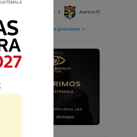
3 : 1
Xelajú MC
Aurora FC
Mira la tabla de posiciones