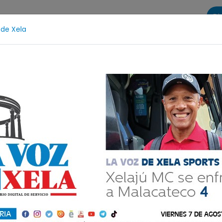
Di
 de Xela
s
La Voz de Xela Sports
Contáctanos
LA VOZ 25
lescencia
Estafa
Protección Infantil
Incendio
tal del viernes 14 de