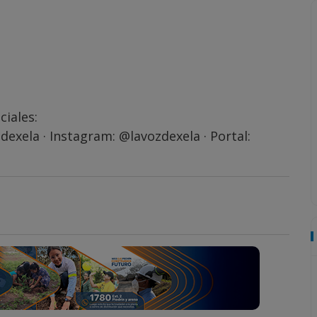
ciales:
dexela
· Instagram:
@lavozdexela
· Portal: