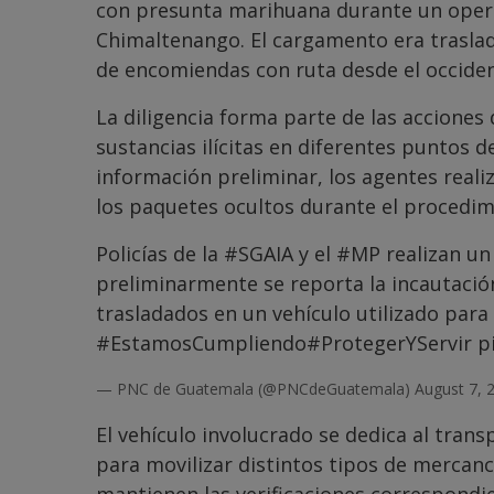
con presunta marihuana durante un operati
Chimaltenango. El cargamento era traslad
de encomiendas con ruta desde el occidente
La diligencia forma parte de las acciones 
sustancias ilícitas en diferentes puntos d
información preliminar, los agentes real
los paquetes ocultos durante el procedim
Policías de la
#SGAIA
y el
#MP
realizan un
preliminarmente se reporta la incautaci
trasladados en un vehículo utilizado par
#EstamosCumpliendo
#ProtegerYServir
p
— PNC de Guatemala (@PNCdeGuatemala)
August 7, 
El vehículo involucrado se dedica al tran
para movilizar distintos tipos de mercanc