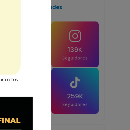
Síguenos en las redes
1M
139K
Seguidores
Seguidores
42.5K
259K
Seguidores
Seguidores