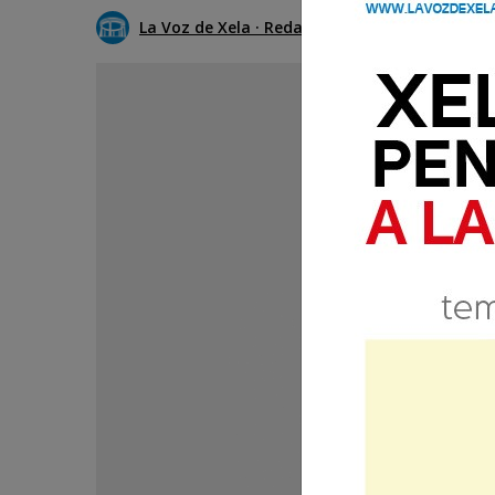
La Voz de Xela · Redacción
14 Agosto 2020 