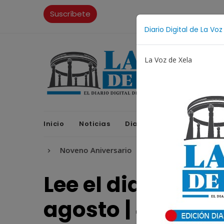
Suscríbete
Diario Digital de La Voz
La Voz de Xela
Inicio
Noticias
Diario Digital
Opinione
tura
Noveno Aniversario
Fichajes
Niñez y Ado
Lee el diario digi
agosto | #635