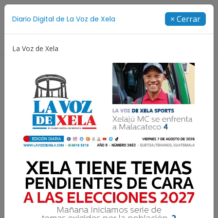
Suscríbete
× Cerrar
Diario Digital de La Voz de Xela
Directorio
La Voz de Xela
oamericanos y del Caribe
Rosario
Extorsión
F
Lee el diario digital del
sábado 14 de agosto |
#636