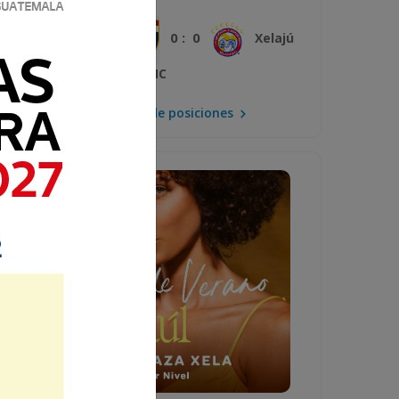
0 : 0
Plaza Amador
Xelajú
MC
Mira la tabla de posiciones