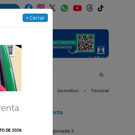
rectorio
× Cerrar
cción Infantil
Incendios
Festival de Bandas 2026
La Voz de Xela Sports
Jornada 3
Próximo