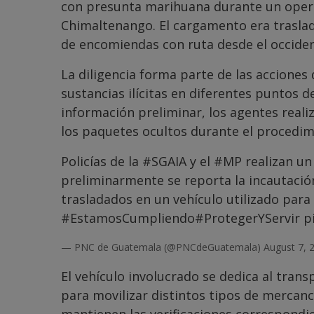
con presunta marihuana durante un operati
Chimaltenango. El cargamento era traslad
de encomiendas con ruta desde el occidente
La diligencia forma parte de las acciones 
sustancias ilícitas en diferentes puntos d
información preliminar, los agentes real
los paquetes ocultos durante el procedim
Policías de la
#SGAIA
y el
#MP
realizan un
preliminarmente se reporta la incautaci
trasladados en un vehículo utilizado par
#EstamosCumpliendo
#ProtegerYServir
p
— PNC de Guatemala (@PNCdeGuatemala)
August 7, 
El vehículo involucrado se dedica al tran
para movilizar distintos tipos de mercanc