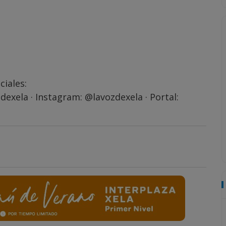
ciales:
dexela
· Instagram:
@lavozdexela
· Portal: