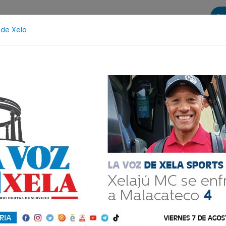
Di
 de Xela
s
La Voz de Xela Sports
Contáctanos
LA VOZ 25
Fichajes
Niñez y Adolescencia
Estafa
Prote
ital del miércoles 9
 #657