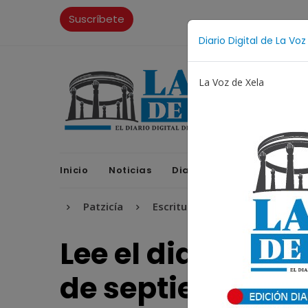
Suscríbete
Diario Digital de La Voz
La Voz de Xela
Inicio
Noticias
Diario Digital
Opinione
cana
Patzicía
Escritura
Noveno Aniversario
Lee el diario dig
de septiembre |