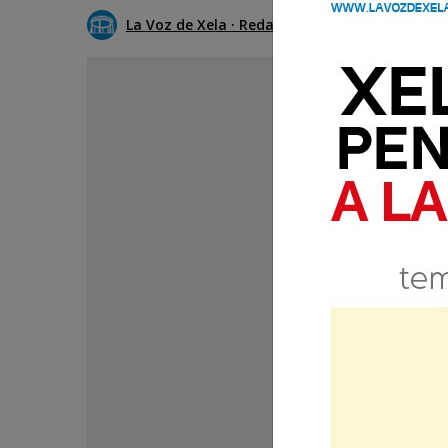
La Voz de Xela · Redacción
9 Septiembre 20