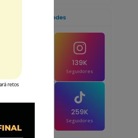
Síguenos en las redes
1M
139K
Seguidores
Seguidores
42.5K
259K
Seguidores
Seguidores