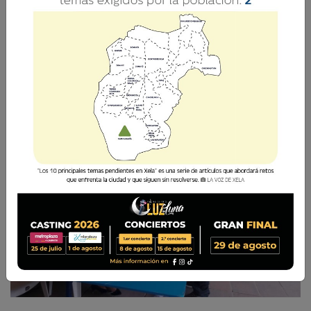
elecciones generales;
estos son los municipios
que vigilarán más
La Voz de Xela · Redacción
17 Enero 2023 06:30
Comparte