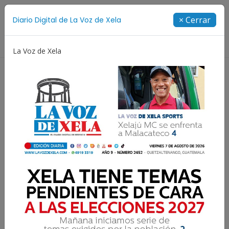
Suscríbete
× Cerrar
Diario Digital de La Voz de Xela
Directorio
La Voz de Xela
Escritura
Noveno Aniversario
Fichajes
Niñez y
#LaVozElectoral2023 |
Conflictividad electoral
puede marcar las