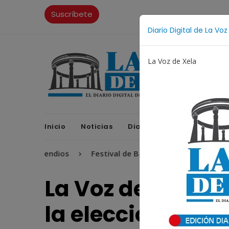
Suscríbete
Diario Digital de La Voz
La Voz de Xela
Inicio
Noticias
Diario Digital
Opinione
Incendios
Festival de Bandas 2026
Proceso Judicia
La Voz de Xelafer
la elección de l