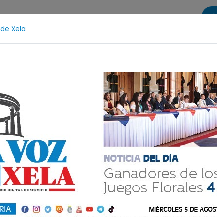
Di
 de Xela
s
La Voz de Xela Sports
Contáctanos
LA VOZ 25
l
Fátima Bosch
Desaparecida
Alerta Isabel-Cl
 está en vivo con
a Reina Nacional