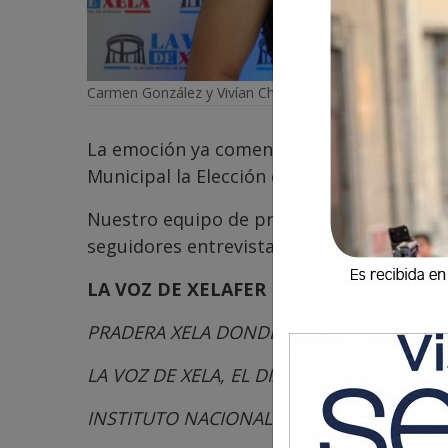
Carmen González y Vivían Chang.
La emoción ya comenzó. La Voz de Xelafer
Municipal la Elección de la Reina Naciona
Nuestro equipo de producción y conductora
seguidores entrevistas, curiosidades y la 
LA VOZ DE XELAFER PRESENTADO POR:
PRADERA XELA DONDE LA MAGIA SUCEDE
LA VOZ DE XELA, EL DIARIO DIGITAL DE SE
INSTITUTO NACIONAL DE ELECTRIFICACIÓN