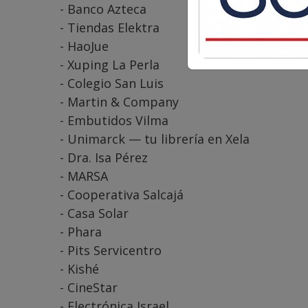
- Banco Azteca
- Tiendas Elektra
- HaoJue
- Xuping La Perla
- Colegio San Luis
- Martin & Company
- Embutidos Vilma
- Unimarck — tu librería en Xela
- Dra. Isa Pérez
- MARSA
- Cooperativa Salcajá
- Casa Solar
- Phara
- Pits Servicentro
- Kishé
- CineStar
- Electrónica Israel