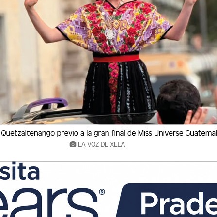
 está transmitiendo en vivo desde el Teatro
l de Fiestas de Independencia 2025-2026.
s ya se encuentra en el lugar, llevando a los
mejor cobertura de la antesala del evento.
RVICIO
 (INDE)