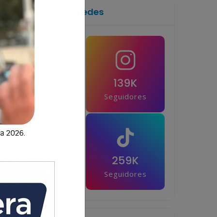
Síguenos en las redes
1M
139K
Seguidores
Seguidores
42.5K
259K
Seguidores
Seguidores