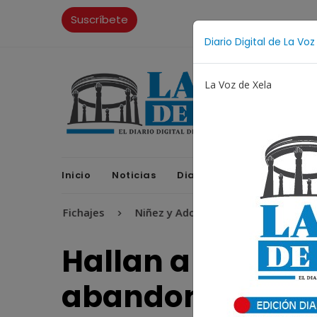
Suscríbete
Diario Digital de La Voz
La Voz de Xela
Inicio
Noticias
Diario Digital
Opinione
Fichajes
Niñez y Adolescencia
Estafa
Pr
Hallan a recién 
abandonada en a