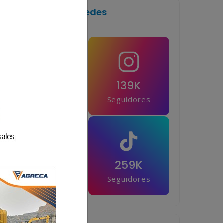
Síguenos en las redes
1M
139K
Seguidores
Seguidores
42.5K
259K
Seguidores
Seguidores