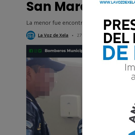
San Marcos
La menor fue encontrada por vecinos de l
La Voz de Xela
27 Mayo 2025 14:07