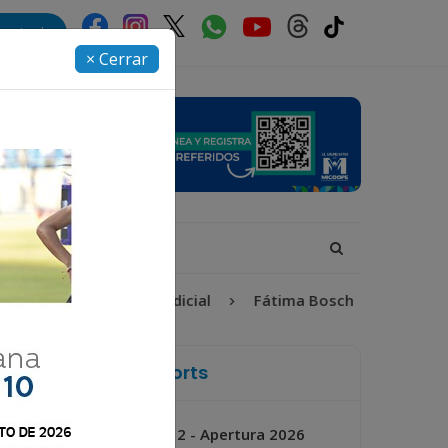
rectorio
× Cerrar
6
Proceso Judicial
Fátima Bosch
Desaparecid
La Voz de Xela Sports
Jornada 2 - Apertura 2026
Próximo