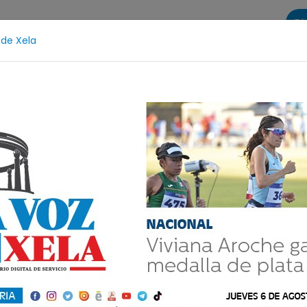
Di
 de Xela
s
La Voz de Xela Sports
Contáctanos
LA VOZ 25
otección Infantil
Incendios
Festival de Bandas 202
nacida
ldea de Tejutla,