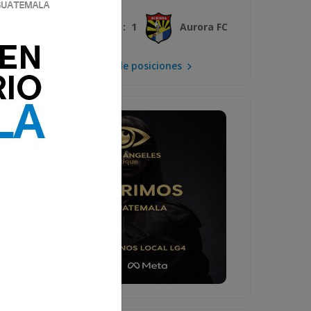
3 : 1
Xelajú MC
Aurora FC
Mira la tabla de posiciones