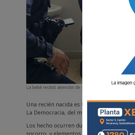
La bebé recibió atención de socorristas.
Una recién nacida es localizada este mar
La Democracia, del municipio de Tejutla,
Los hecho ocurren durante la mañana, cua
socorro, y elementos de la Asociación N