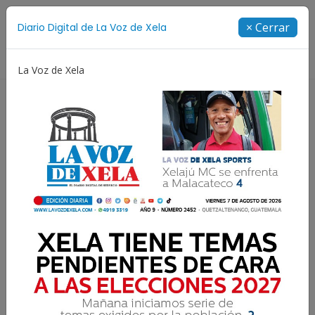
Suscríbete
× Cerrar
Diario Digital de La Voz de Xela
Directorio
La Voz de Xela
Copa Centroamericana
Patzicía
Escritura
Guatemala actualiza
clasificación de países
según requisitos de visa