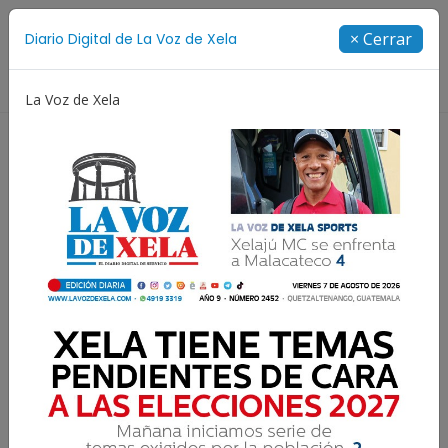
Suscríbete
× Cerrar
Diario Digital de La Voz de Xela
Directorio
La Voz de Xela
Copa Centroamericana
Patzicía
Escritura
N
Exitoso alcance de la
primera edición digital de
LA VOZ DE XELA