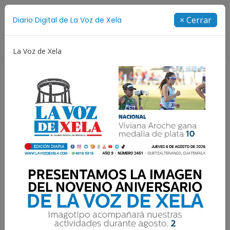
Suscríbete
× Cerrar
Diario Digital de La Voz de Xela
Directorio
La Voz de Xela
iñez y Adolescencia
Estafa
Protección Infantil
Ellos son los diez finalistas
de PROFE: ¡Responda!