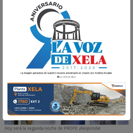
Te esperamos hoy en nuestras redes sociales
para el segundo reality en vivo a partir de las 19
horas.
La Voz de Xela
24 Junio 2025 11:42
Comparte
Hoy será la segunda noche de PROFE: ¡Responda!