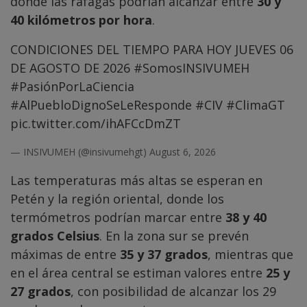
donde las ráfagas podrían alcanzar entre
30 y
40 kilómetros por hora
.
CONDICIONES DEL TIEMPO PARA HOY JUEVES 06
DE AGOSTO DE 2026
#SomosINSIVUMEH
#PasiónPorLaCiencia
#AlPuebloDignoSeLeResponde
#CIV
#ClimaGT
pic.twitter.com/ihAFCcDmZT
— INSIVUMEH (@insivumehgt)
August 6, 2026
Las temperaturas más altas se esperan en
Petén y la región oriental, donde los
termómetros podrían marcar entre
38 y 40
grados Celsius
. En la zona sur se prevén
máximas de entre
35 y 37 grados
, mientras que
en el área central se estiman valores entre
25 y
27 grados
, con posibilidad de alcanzar los 29