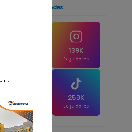
Síguenos en las redes
1M
139K
Seguidores
Seguidores
42.5K
259K
Seguidores
Seguidores