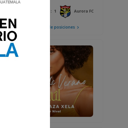
3 : 1
Xelajú MC
Aurora FC
Mira la tabla de posiciones