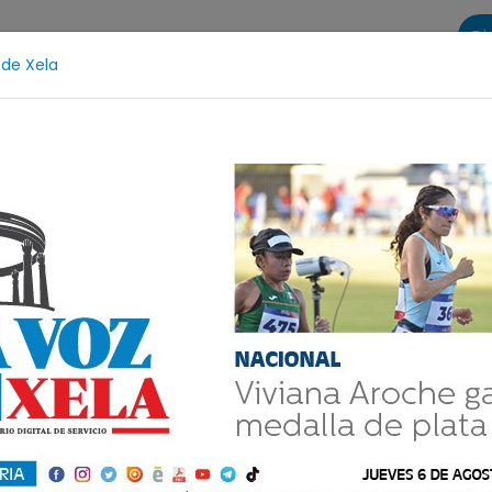
Di
 de Xela
s
La Voz de Xela Sports
Contáctanos
LA VOZ 25
cencia
Estafa
Protección Infantil
Incendios
ital Temporal
ha sido un lugar