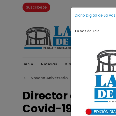
Suscríbete
Diario Digital de La Voz
La Voz de Xela
Inicio
Noticias
Diario Digital
Opinione
ra
Noveno Aniversario
Fichajes
Niñez y Adoles
Director de Hosp
Covid-19: "Xela 