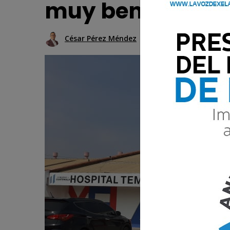
muy bendecido"
César Pérez Méndez
28 Abril 2020 17:50