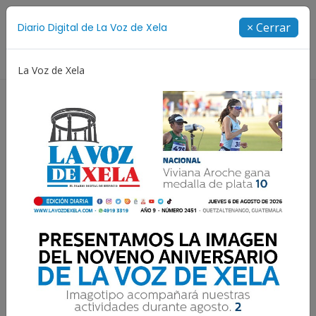
Suscríbete
× Cerrar
Diario Digital de La Voz de Xela
Directorio
La Voz de Xela
Aniversario
Fichajes
Niñez y Adolescencia
Es
Continúa búsqueda de
niña desaparecida, habría
sido arrastrada por río