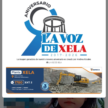
Cuerpos de socorro cumplen el cuarto día de
búsqueda de una niña de 3 años desaparecida
tras ser arrastrada por la corriente del río
Cabúz, en San Pablo.
La Voz de Xela
7 Julio 2026 09:19
Comparte