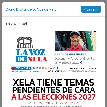
Suscríbete
× Cerrar
Diario Digital de La Voz de Xela
Directorio
La Voz de Xela
Copa Centroamericana
Patzicía
Escritura
Capturan en Xela a
pandillero salvadoreño
con historial por asesinato