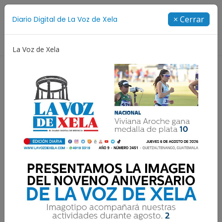
Suscríbete
× Cerrar
Diario Digital de La Voz de Xela
Directorio
La Voz de Xela
Niñez y Adolescencia
Estafa
Protección Infantil
Capturan en Xela a
pandillero salvadoreño
con historial por asesinato