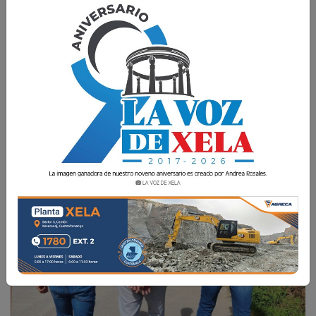
Tiene antecedentes por extorsión, asesinato,
robo agravado, tráfico de drogas, motín en
centros penitenciarios y portación ilegal de
armas, entre otros.
La Voz de Xela
3 Julio 2025 12:22
Comparte