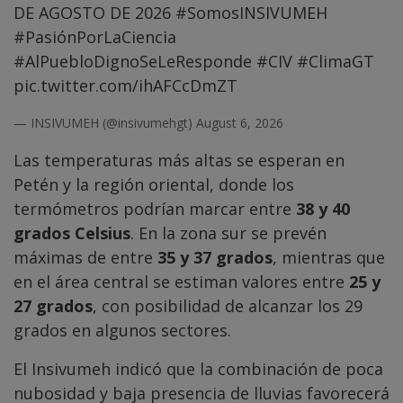
DE AGOSTO DE 2026
#SomosINSIVUMEH
#PasiónPorLaCiencia
#AlPuebloDignoSeLeResponde
#CIV
#ClimaGT
pic.twitter.com/ihAFCcDmZT
— INSIVUMEH (@insivumehgt)
August 6, 2026
Las temperaturas más altas se esperan en
Petén y la región oriental, donde los
termómetros podrían marcar entre
38 y 40
grados Celsius
. En la zona sur se prevén
máximas de entre
35 y 37 grados
, mientras que
en el área central se estiman valores entre
25 y
27 grados
, con posibilidad de alcanzar los 29
grados en algunos sectores.
El Insivumeh indicó que la combinación de poca
nubosidad y baja presencia de lluvias favorecerá