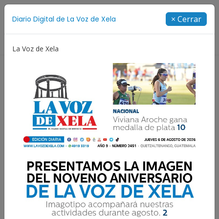
Suscríbete
× Cerrar
Diario Digital de La Voz de Xela
Directorio
La Voz de Xela
Niñez y Adolescencia
Estafa
Protección Infantil
Buscan a la familia de un
paciente no identificado
en el Robles