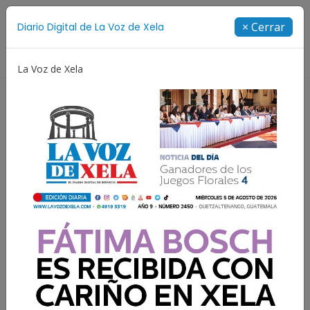
Suscríbete
× Cerrar
Diario Digital de La Voz de Xela
Directorio
La Voz de Xela
ival de Bandas 2026
Proceso Judicial
Fátima Bosch
Artemis II amerizará en el
Pacífico tras reingreso
extremo