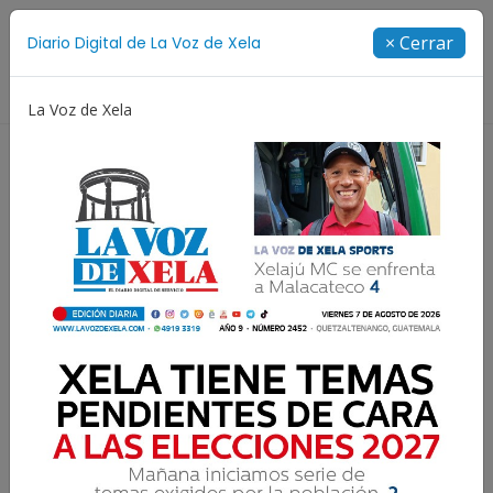
Suscríbete
× Cerrar
Diario Digital de La Voz de Xela
Directorio
La Voz de Xela
Copa Centroamericana
Patzicía
Escritura
N
Alias chuma es
trasladado a la capital:
extraditable número 27