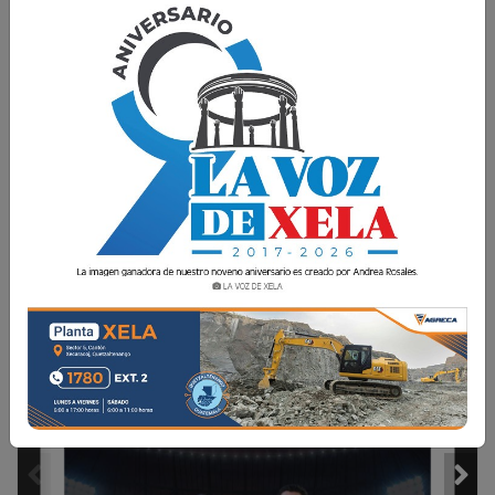
Ediciones Digitales
3 Julio 2026 19:07
Comparte
1 / 22
XELAFER 2026
Elegirán a Hija del 
4
Pueblo de Xelajú
EDICIÓN DIARIA
VIERNES 3 DE JULIO DE 2025
AÑO 9 · NÚMERO 2422
 · QUETZALTENANGO, GUATEMALA
WWW.LAVOZDEXELA.COM ·     4919 3319 
LOS OCTAVOS DE FINAL 
SE VIVEN A TRAVÉS DE
FIESTA FUTBOLERA
Te esperamos desde este sábado en
2
el nuevo formato de La Voz de Xela.