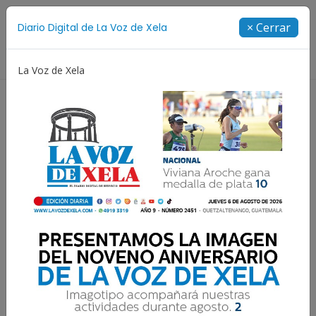
Suscríbete
× Cerrar
Diario Digital de La Voz de Xela
Directorio
La Voz de Xela
ichajes
Niñez y Adolescencia
Estafa
Protección
Lee el diario digital del
viernes 3 de julio | #2422