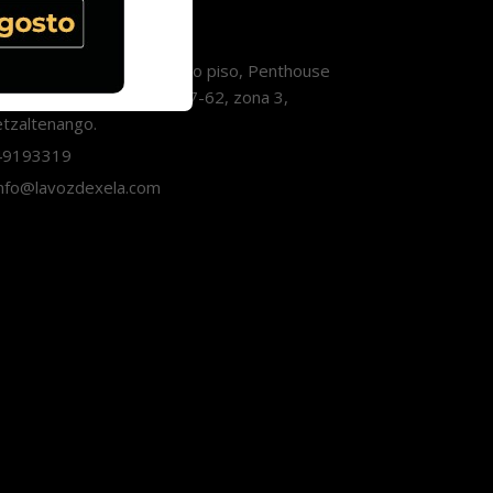
Contáctanos
orre Pradera Xela, décimo piso, Penthouse
3, Avenida Las Américas 7-62, zona 3,
tzaltenango.
9193319
nfo@lavozdexela.com