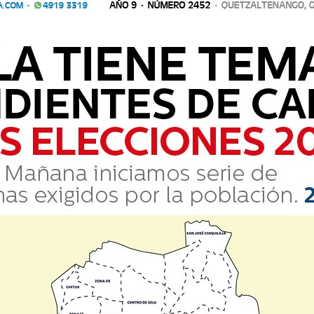
MUNDIAL 2026
Lionel Messi, el  
10
máximo goleador
EDICIÓN DIARIA
MARTES 7 DE JULIO DE 2026
AÑO 9 · NÚMERO 2425
 · QUETZALTENANGO, GUATEMALA
WWW.LAVOZDEXELA.COM ·     4919 3319 
SIGUEN: FRANCIA, MARRUECOS, 
ESPAÑA, 
NORUEGA, INGLATERRA, 
BÉLGICA, ARGENTINA Y SUIZA
Los encuentros de cuartos de  final  
2
se disputarán en tres jornadas.