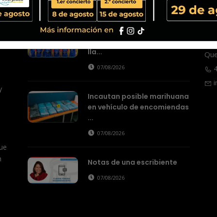
Actualidad
Xelajú MC consigue el
ital
T
empate y ahora la misión se
100
lla...
Que
07/08/2026
4
i
y
Incautan posible marihuana
en vehículo de encomiendas
...
07/08/2026
ue
n
Notas de una escribiente
07/08/2026