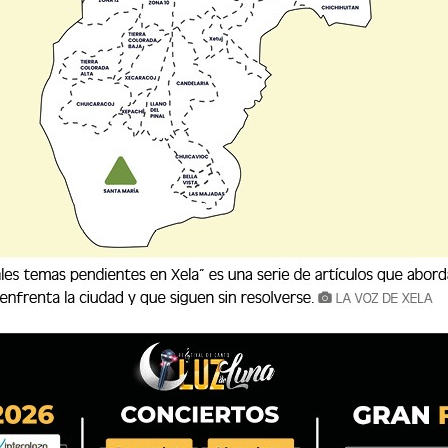
Están con vida seis europeos, un americano y un africano. 
INTERNET
Conoce la  
8
Trionda Final