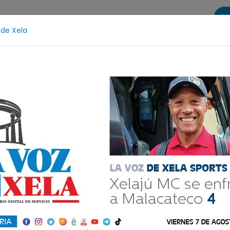
Di
 de Xela
s
La Voz de Xela Sports
Contáctanos
LA VOZ 25
dolescencia
Estafa
Protección Infantil
Incend
tal del martes 7 de ju