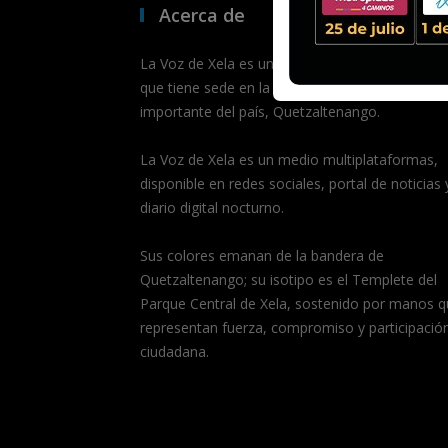
Acerca de
La Voz de Xela es un medio de comunicación dig
que tiene sede en la segunda ciudad más
importante del país, Quetzaltenango.
La Voz de Xela es un medio multiplataformas,
disponible en redes sociales, portal de noticias 
diario digital nocturno.
Sus colores emanan de la bandera de
Quetzaltenango; su isotipo es el Templete del
Parque Central de Xela, sostenido por manos q
representan fuerza, compromiso y participació
ciudadana.