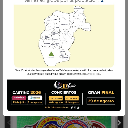
Ediciones Digitales
12 Mayo 2026 19:01
Comparte
1 / 22
ORIENTACIÓN 
AL CONDUCTOR
Leve baja en
10
combustibles
EDICIÓN DIARIA
MARTES 12 DE MAYO DE 2026
AÑO 9 · NÚMERO 2378
 · QUETZALTENANGO, GUATEMALA
WWW.LAVOZDEXELA.COM ·     4919 3319 
OCCIDENTE GANA
TERRENO PARA PRÓXIMA
TEMPORADA EN LA LIGA
Presencia equivale al 33.3% de los equipos,
2
favoreciendo traslados más cercanos.