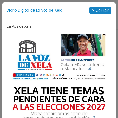
Suscríbete
× Cerrar
Diario Digital de La Voz de Xela
Directorio
La Voz de Xela
Rosario
Extorsión
Futbol Argentino
Jorge
Lee el diario digital del
martes 12 de mayo | #2378