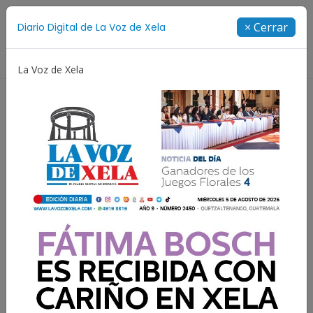
Suscríbete
× Cerrar
Diario Digital de La Voz de Xela
Directorio
La Voz de Xela
cencia
Estafa
Protección Infantil
Incendios
Lee el diario digital del
lunes 6 de julio | #2424