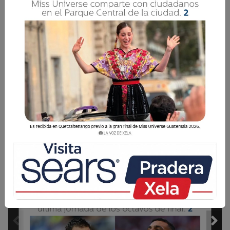
Ediciones Digitales
6 Julio 2026 18:31
Comparte
1 / 20
LA VOZ DE LA SOCIEDAD
Torneo de Ajedrez 
10
en Paulinos
EDICIÓN DIARIA
LUNES 6 DE JULIO DE 2026
AÑO 9 · NÚMERO 2424
 · QUETZALTENANGO, GUATEMALA
WWW.LAVOZDEXELA.COM ·     4919 3319 
UNA POTENCIA
MUNDIAL CONTRA 
UN SUEÑO AFRICANO
Argentina y Egipto protagonizarán la  
2
última jornada de los octavos de final.