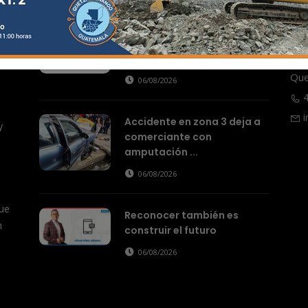
Actualidad
Nueve años construyendo
ital
T
juntos la era digital
100
Que
06/08/2026
4
i
Accidente en zona 3 deja a
y
comerciante con
amputación ...
06/08/2026
ue
Reconocer también es
n
construir el futuro
06/08/2026