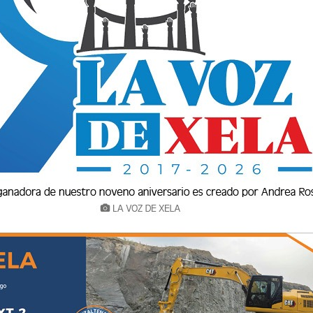
El Estadio Azteca vuelve a hacer historia al albergar por tercera vez  
una inauguración mundialista. 
FIFA
Lluvias seguirán 
12
hasta viernes 