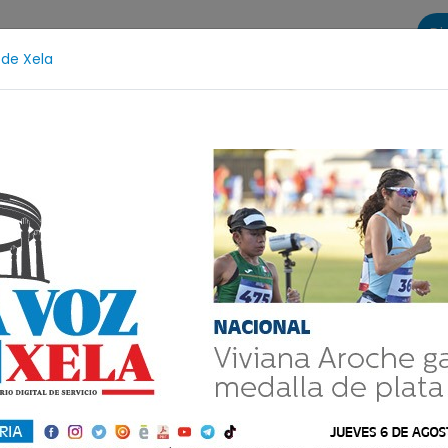
Di
 de Xela
s
La Voz de Xela Sports
Contáctanos
LA VOZ 25
endios
Festival de Bandas 2026
Proceso Judicial
tal del jueves 11 de j