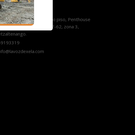
Contáctanos
orre Pradera Xela, décimo piso, Penthouse
3, Avenida Las Américas 7-62, zona 3,
tzaltenango.
9193319
nfo@lavozdexela.com