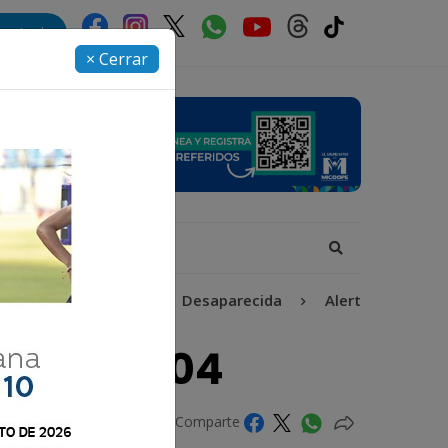
rectorio
× Cerrar
Fátima Bosch
Desaparecida
Alerta Isabel-Claud
unio | #2404
Comparte