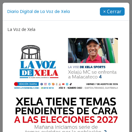
Suscríbete
× Cerrar
Diario Digital de La Voz de Xela
Directorio
La Voz de Xela
anto Domingo 2026
Juegos Centroamericanos y del Cari
DIARIO DIGITAL