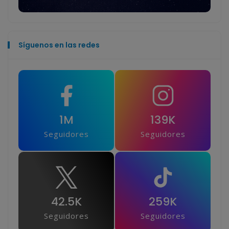
Síguenos en las redes
1M
139K
Seguidores
Seguidores
42.5K
259K
Seguidores
Seguidores