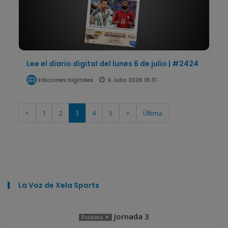
Lee el diario digital del lunes 6 de julio | #2424
6 Julio 2026 18:31
Ediciones Digitales
<
1
2
3
4
5
>
Última
La Voz de Xela Sports
Jornada 3
Próximo