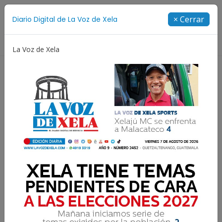
Suscríbete
× Cerrar
Diario Digital de La Voz de Xela
Directorio
La Voz de Xela
Copa Centroamericana
Patzicía
Escritura
Xelajú MC vuelve a casa:
sigue el partido en vivo por
La Voz de Xela Sports