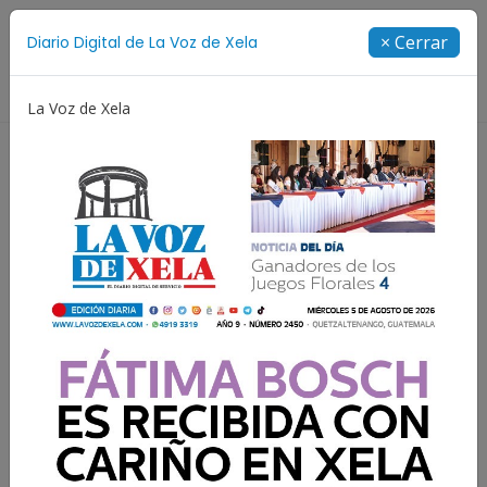
Suscríbete
× Cerrar
Diario Digital de La Voz de Xela
Directorio
La Voz de Xela
Estafa
Protección Infantil
Incendios
Festiv
Xelajú MC sueña con la
gloria en las semis de la
Copa Centroamericana