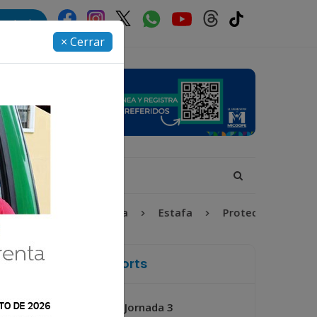
rectorio
× Cerrar
ez y Adolescencia
Estafa
Protección Infantil
La Voz de Xela Sports
Jornada 3
Próximo