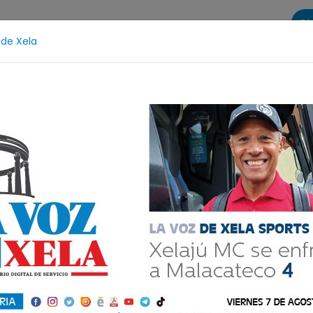
Di
 de Xela
s
La Voz de Xela Sports
Contáctanos
LA VOZ 25
Escritura
Noveno Aniversario
Fichajes
Niñ
ncuentro por el
putará