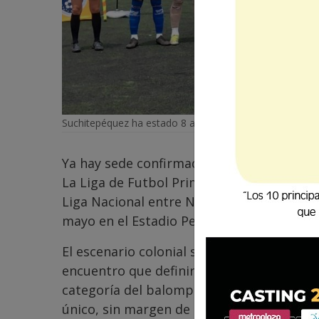
Suchitepéquez ha estado 8 años en Primera División.
Ya hay sede confirmada para uno de los p
La Liga de Futbol Primera División Guatema
Liga Nacional entre Nueva Santa Rosa y S
mayo en el Estadio Pensativo, a partir de 
El escenario colonial será el punto neutr
encuentro que definirá quién acompañará
categoría del balompié nacional. La expect
único, sin margen de error y con el sueño