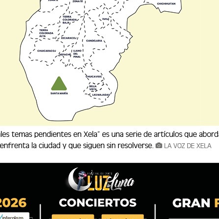
artidos más decisivos del futbol guatemalteco.
la oficializó que el duelo por el ascenso a la
uchitepéquez se disputará el sábado 30 de
las 18:05 horas.
al donde ambos equipos se jugarán la vida en un
 al Deportivo San Pedro en la máxima
ativa es alta, ya que se trata de un duelo
 del ascenso en juego.