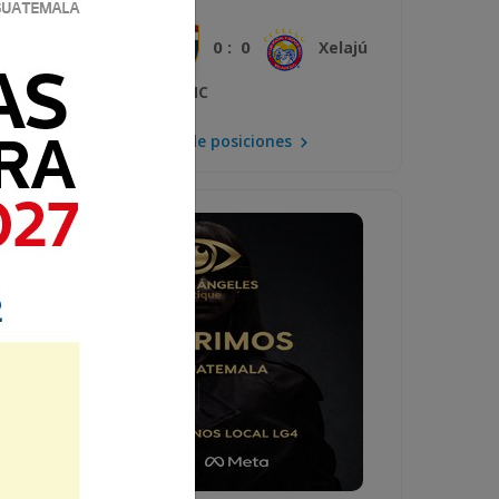
0 : 0
Plaza Amador
Xelajú
MC
Mira la tabla de posiciones