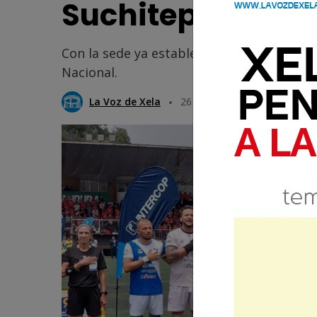
Suchitepéquez
Con la sede ya establecida, la atención se
Nacional.
La Voz de Xela
26 Mayo 2026 12:43