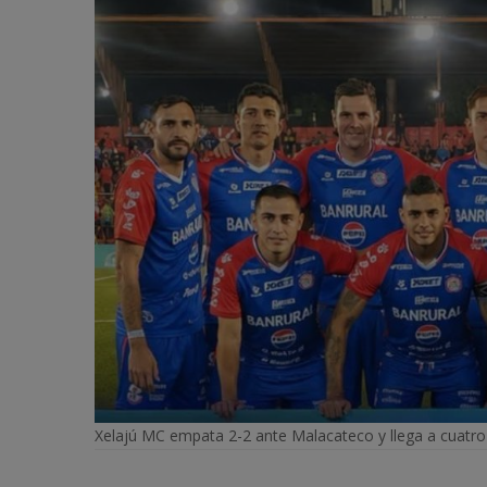
Xelajú MC empata 2-2 ante Malacateco y llega a cuatro