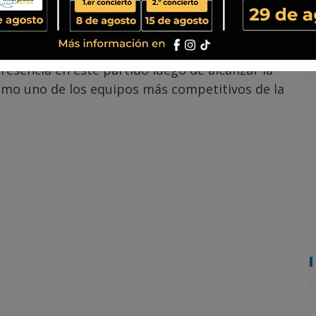
tras coronarse campeón del Torneo Apertura
 hacia la Liga Nacional.
esencia en este partido luego de alcanzar la
como uno de los equipos más competitivos de la