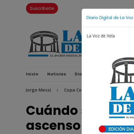
Suscríbete
Diario Digital de La Voz
La Voz de Xela
Inicio
Noticias
Diario Digital
Opinione
Jorge Messi
Copa Centroamericana
Patzicía
Cuándo será el e
ascenso que dis