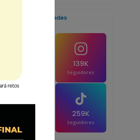
Síguenos en las redes
1M
139K
Seguidores
Seguidores
42.5K
259K
Seguidores
Seguidores