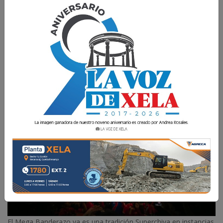
Quetzaltenango vive un ambiente de fiesta en el
contexto de la semifinal de vuelta del Clausura
2026.
La Voz de Xela
8 Mayo 2026 08:41
Comparte
El Mega Banderazo ya es una tradición Superchiva en instancias