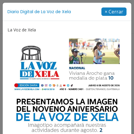
Suscríbete
× Cerrar
Diario Digital de La Voz de Xela
Directorio
La Voz de Xela
Niñez y Adolescencia
Estafa
Protección Infantil
ATENCIÓN | Detalles sobre
el Mega Banderazo de este
sábado en Xela