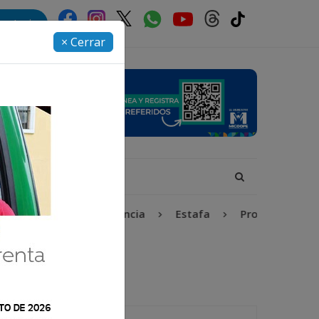
rectorio
× Cerrar
Niñez y Adolescencia
Estafa
Protección Infanti