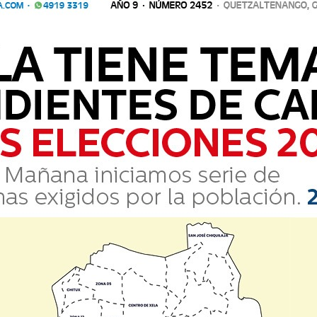
 EL ORDEN DE LOS SUCESOS
 muchos compartimos: el olor a los útiles nuevos y recién forrados. 
vo inicio y, más al fondo
que muchos compartimos: el olor a los útiles nuevos y recién for
odo es un nuevo inicio y, más al fondo...
ROZ DEL MP
s en diferentes medios de comunicación, el criminal pacto de corrupt
ganado ese agregado— no ha desca
ces en diferentes medios de comunicación, el criminal pacto de c
n ganado ese agregado— no ha desca...
O DE LA JUVENTUD EN LAS PANDILLAS
a nivel nacional, es importante que la sociedad retome en serio el te
ños futuros. En el estudio “Maras y pa
 a nivel nacional, es importante que la sociedad retome en serio
os años futuros. En el estudio “Maras y pa...