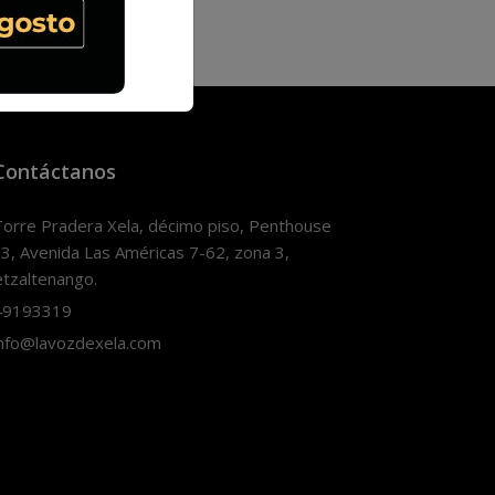
Contáctanos
orre Pradera Xela, décimo piso, Penthouse
3, Avenida Las Américas 7-62, zona 3,
tzaltenango.
9193319
nfo@lavozdexela.com