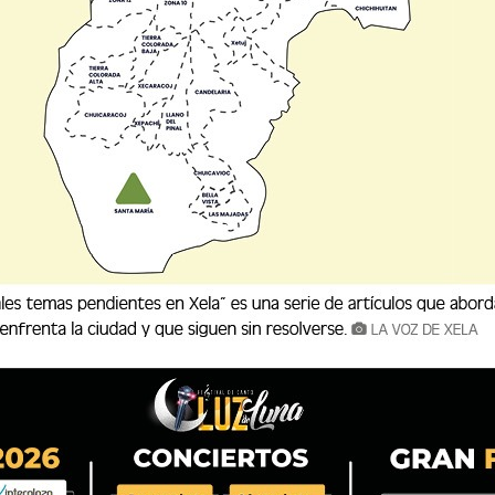
 CRISIS EN CÁRCELES DURANTE 2025
os cinco motines en diferentes centros carcelarios del país, según rec
n la prisi&
enos cinco motines en diferentes centros carcelarios del país, se
en junio, en la prisi&...
 DE AGRESIÓN LUEGO DE DISPUTA FAMILIAR
o Miranda en la zona 8 de Quetzaltenango, luego de una denuncia por 
el detenido presuntamente exigió dinero a su madre y, al
eo Miranda en la zona 8 de Quetzaltenango, luego de una denuncia
os, el detenido presuntamente exigió dinero a su madre y, al...