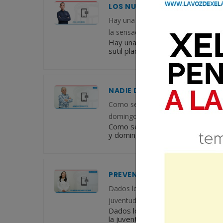
LOS NUEVOS DÍAS DE ENERO Y
Hay una sensación que considero que
la sensación de que todo es un nue
Hay una sensación que considero 
sutil placer, la sensación de que t
NADIE DUDA DEL TRABAJO AT
Como se ha dicho infinidad de vece
domingo recién pasados, se han 
Como se ha dicho infinidad de ve
y domingo recién pasados, se ha
PREVENIR EL INVOLUCRAMIENT
Dados los últimos acontecimientos 
juventud en las pandillas para los a
Dados los últimos acontecimientos
la juventud en las pandillas para l