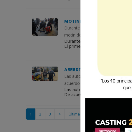
MOTINES Y FUGAS EVIDENCIAN
Durante 2025, se registraron al men
motín del año se reportó en junio, e
Durante 2025, se registraron al m
El primer motín del año se reportó 
ARRESTAN A HOMBRE ACUSADO
Las autoridades capturaron a Elice
acuerdo con uno de los afectados, 
Las autoridades capturaron a Elic
De acuerdo con uno de los afectad
1
2
3
>
Última