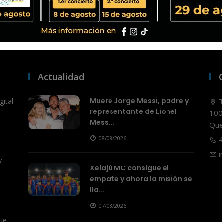
Actualidad
Muere Jorge Messi, padre y
ital
T
representante de Lionel
100
Mess...
Que
08/08/2026
4
i
y
Xelajú MC consigue el
empate y ahora la misión se
lla...
07/08/2026
ue