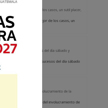
Producen, en el mejor de los casos, un sutil placer,
rados. Producen, en el mejor de los casos, un
os —a partir de los sucesos del día sábado y
orruptos —a partir de los sucesos del día sábado
ma de la prevención del involucramiento de la
 el tema de la prevención del involucramiento de