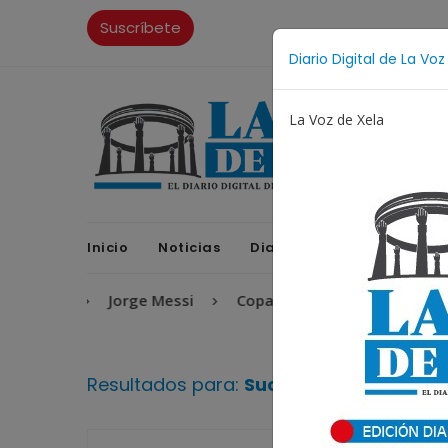
Suscríbete
Diario Digital de La Voz
La Voz de Xela
Inicio
Noticias
Diario Digital
Opinione
entino
Jorge Messi
Copa Centroamericana
Pa
Resultados para:
Sucesos