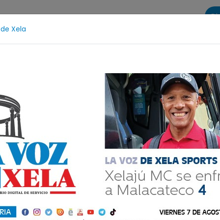
Di
 de Xela
s
La Voz de Xela Sports
Contáctanos
LA VOZ 25
tzicía
Escritura
Noveno Aniversario
Fichajes