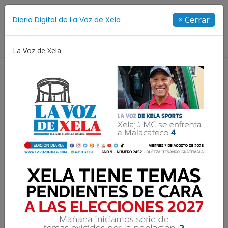
Suscríbete
× Cerrar
Diario Digital de La Voz de Xela
Directorio
La Voz de Xela
Juegos Centroamericanos y del Caribe
Rosario
Resultados para:
Sentencias