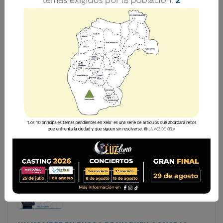
CONDENAN A 41 AÑOS DE PRISIÓN A HOMBRE POR
FEMICIDIO EN XELA
El Tribunal de Femicidio de Quetzaltenango condenó este
jueves a 41 años de prisión a Wilder Reginaldo Alejandro
López, tras encontrarlo culpable del femicidio de Glendy
Maybeli Esquivel, de 32 años, originaria de C
El Tribunal de Femicidio de Quetzaltenango condenó
este jueves a 41 años de prisión a Wilder Reginaldo
Alejandro López, tras encontrarlo culpable del
femicidio de Glendy Maybeli Esquivel, de 32 años,
originaria de C...