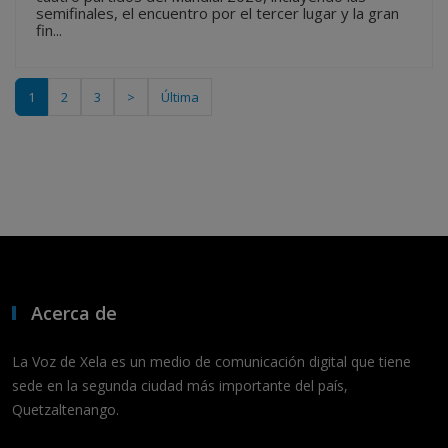
semifinales, el encuentro por el tercer lugar y la gran
fin...
1
2
3
>
Última
Acerca de
La Voz de Xela es un medio de comunicación digital que tiene
sede en la segunda ciudad más importante del país,
Quetzaltenango.