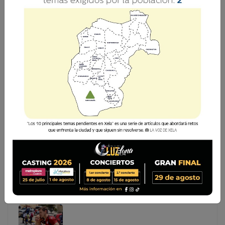
XELAJÚ DEBE PASAR LA PÁGINA Y ENFOCARSE EN
ALAJUELENSE
Xelajú MC comienza con una derrota su participación en
el Torneo Apertura 2026 al caer 1-0 frente a Deportivo
San Pedro, este sábado en el Estadio Marquesa de la
Ensenada, en San Marcos, por la primera jornada del
campeonato naci
Xelajú MC comienza con una derrota su participación
en el Torneo Apertura 2026 al caer 1-0 frente a
Deportivo San Pedro, este sábado en el Estadio
Marquesa de la Ensenada, en San Marcos, por la
primera jornada del campeonato naci...