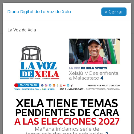
Suscríbete
× Cerrar
Diario Digital de La Voz de Xela
Directorio
La Voz de Xela
Jorge Messi
Copa Centroamericana
Patzicía
Resultados para:
Semifinales