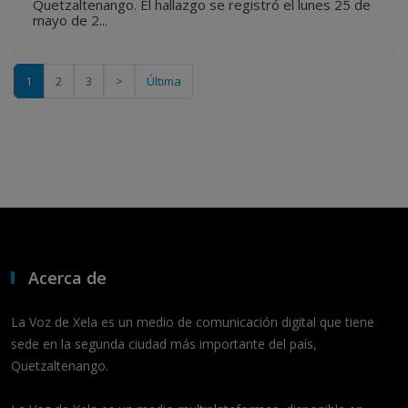
Quetzaltenango. El hallazgo se registró el lunes 25 de
mayo de 2...
1
2
3
>
Última
Acerca de
La Voz de Xela es un medio de comunicación digital que tiene
sede en la segunda ciudad más importante del país,
Quetzaltenango.