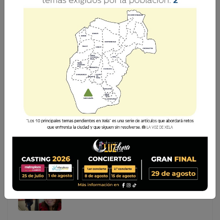
INVESTIGAN MUERTE DE MUJER LOCALIZADA EN
ZONA 7 DE XELA
El Ministerio Público (MP) y la Policía Nacional Civil (PNC)
concluyeron este jueves la diligencia de levantamiento del
cadáver de una mujer de aproximadamente 45 años en la
zona 7 de Quetzaltenango, donde las autoridades
El Ministerio Público (MP) y la Policía Nacional Civil
(PNC) concluyeron este jueves la diligencia de
levantamiento del cadáver de una mujer de
aproximadamente 45 años en la zona 7 de
Quetzaltenango, donde las autoridades ...