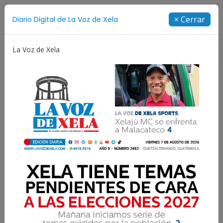
Suscríbete
× Cerrar
Diario Digital de La Voz de Xela
Directorio
La Voz de Xela
Jorge Messi
Copa Centroamericana
Patzicía
Resultados para:
INACIF