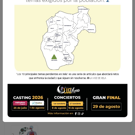
GUATEMALA SUMA 10 AÑOS SIN REPORTAR
CASOS DE HANTAVIRUS
Aunque recientemente se conoció el caso de un
guatemalteco aislado en un crucero en Europa por
sospecha de hantavirus, autoridades de salud
confirmaron que Guatemala no registra casos oficiales de
esta enfermedad desde hace aproximadamente 10
Aunque recientemente se conoció el caso de un
guatemalteco aislado en un crucero en Europa por
sospecha de hantavirus, autoridades de salud
confirmaron que Guatemala no registra casos oficiales
de esta enfermedad desde hace aproximadamente
10 ...