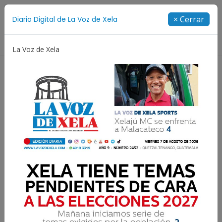
Suscríbete
× Cerrar
Diario Digital de La Voz de Xela
Directorio
La Voz de Xela
Jorge Messi
Copa Centroamericana
Patzicía
Resultados para:
Hantavirus