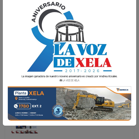
ETANOL: UN RETO REGULATORIO Y TÉCNICO
La implementación obligatoria de la mezcla Etanol
equivalente al 10% de etanol y 90% de gasolina
representa uno de los cambios más importantes en el
mercado de combustibles de Guatemala. El Ministerio de
Energía y Minas ha emit
La implementación obligatoria de la mezcla Etanol
equivalente al 10% de etanol y 90% de gasolina
representa uno de los cambios más importantes en el
mercado de combustibles de Guatemala. El Ministerio
de Energía y Minas ha emit...