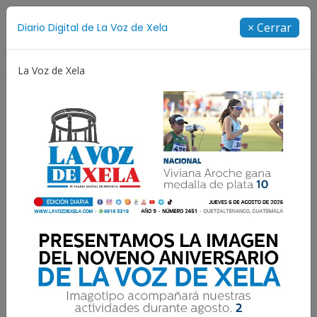
Suscríbete
× Cerrar
Diario Digital de La Voz de Xela
Directorio
La Voz de Xela
Fichajes
Niñez y Adolescencia
Estafa
Prot
Resultados para:
Brasil