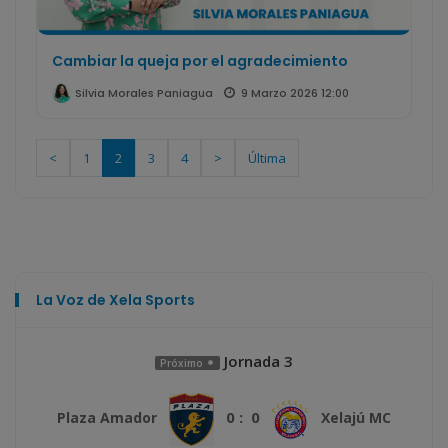
Cambiar la queja por el agradecimiento
9 Marzo 2026 12:00
Silvia Morales Paniagua
<
1
2
3
4
>
Última
La Voz de Xela Sports
Jornada 3
Próximo
0 : 0
Plaza Amador
Xelajú MC