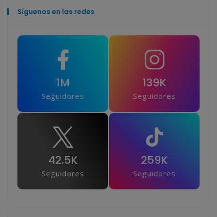
Síguenos en las redes
1M
139K
Seguidores
Seguidores
42.5K
259K
Seguidores
Seguidores