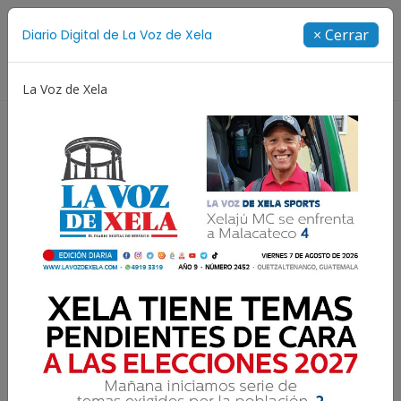
Suscríbete
× Cerrar
Diario Digital de La Voz de Xela
Directorio
La Voz de Xela
Messi
Copa Centroamericana
Patzicía
Escritu
Publicaciones de Silvia Morales Paniagua