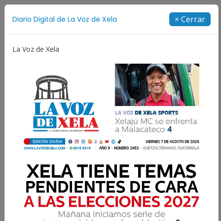
Suscríbete
× Cerrar
Diario Digital de La Voz de Xela
Directorio
La Voz de Xela
essi
Copa Centroamericana
Patzicía
Escritura
Publicaciones de La Voz de Xela