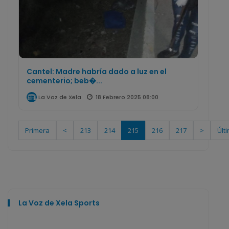
Cantel: Madre habría dado a luz en el
cementerio; beb�...
18 Febrero 2025 08:00
La Voz de Xela
Primera
<
213
214
215
216
217
>
Últ
La Voz de Xela Sports