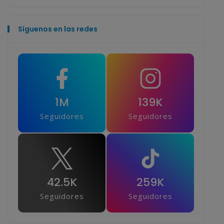
Síguenos en las redes
1M
139K
Seguidores
Seguidores
42.5K
259K
Seguidores
Seguidores