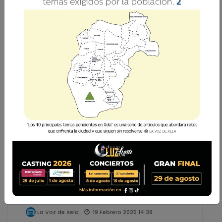
La Voz de Xela
¡Indignante! Conductor huye tras arrollar a
mujer de l...
19 Febrero 2025 14:38
La Voz de Xela