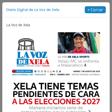
Suscríbete
× Cerrar
Diario Digital de La Voz de Xela
Directorio
La Voz de Xela
Jorge Messi
Copa Centroamericana
Patzicía
Resultados para:
UBA