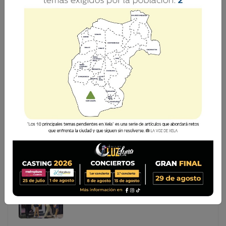
119 SISMOS SENSIBLES HAN SACUDIDO
GUATEMALA DURANTE 2026
Guatemala acumula 119 sismos sensibles en lo que va de
2026, según el más reciente resumen de turno del
Instituto Nacional de Sismología, Vulcanología,
Meteorología e Hidrología (Insivumeh). La cifra confirma
Guatemala acumula 119 sismos sensibles en lo que va
de 2026, según el más reciente resumen de turno del
Instituto Nacional de Sismología, Vulcanología,
Meteorología e Hidrología (Insivumeh). La cifra
confirma...