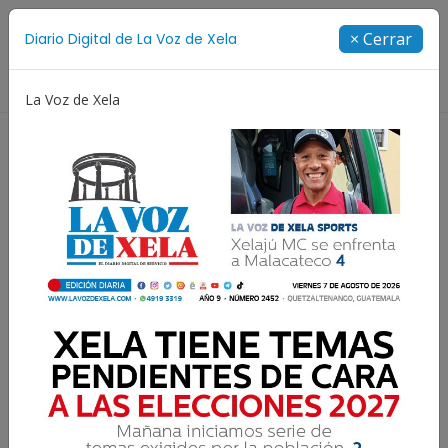
Suscríbete
× Cerrar
Diario Digital de La Voz de Xela
Directorio
La Voz de Xela
ía
Escritura
Noveno Aniversario
Fichajes
El nuevo recibo de luz
Vilma del Rosario Xicará
7 Junio 2023 12:00