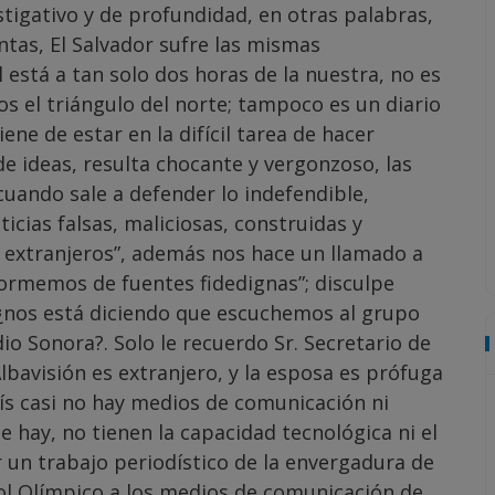
stigativo y de profundidad, en otras palabras,
entas, El Salvador sufre las mismas
 está a tan solo dos horas de la nuestra, no es
 el triángulo del norte; tampoco es un diario
iene de estar en la difícil tarea de hacer
e ideas, resulta chocante y vergonzoso, las
cuando sale a defender lo indefendible,
icias falsas, maliciosas, construidas y
extranjeros”, además nos hace un llamado a
formemos de fuentes fidedignas”; disculpe
 ¿nos está diciendo que escuchemos al grupo
radio Sonora?. Solo le recuerdo Sr. Secretario de
lbavisión es extranjero, y la esposa es prófuga
país casi no hay medios de comunicación ni
e hay, no tienen la capacidad tecnológica ni el
 un trabajo periodístico de la envergadura de
Gol Olímpico a los medios de comunicación de