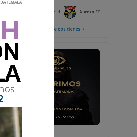
3 : 1
Xelajú MC
Aurora FC
Mira la tabla de posiciones