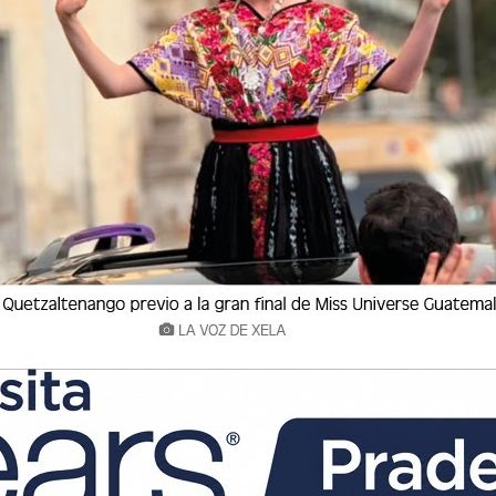
os-, el número de la población mundial es de 7
ttps://www.worldometers.info/es/poblacion-
ese link y vea cómo segundo a segundo,
dad nos ofrece la tecnología.
as en el tema de Futbol, nos indican que, más
cionada al Futbol, sin duda, por eso se le
do, entonces fácil es considerar que, el 100%
onocen perfectamente cuando el narrador grita
ede que, para celebrar la hazaña de los
n París en 1924, se pactan dos juegos
es olímpicos –Uruguay-, el primer cotejo se