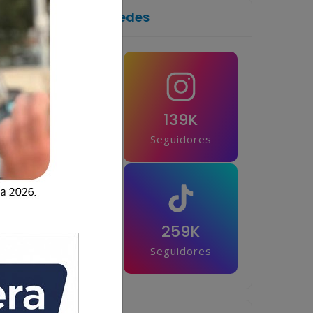
Síguenos en las redes
1M
139K
Seguidores
Seguidores
42.5K
259K
Seguidores
Seguidores