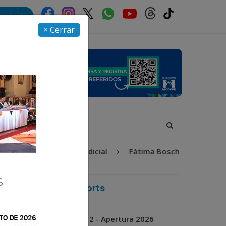
rectorio
× Cerrar
Proceso Judicial
Fátima Bosch
Desaparecida
La Voz de Xela Sports
Jornada 2 - Apertura 2026
Próximo