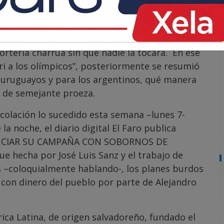
uiente en Buenos Aires, Argentina. Resulta que
4- casi al minuto 15 de iniciado el juego, el
un tiro de esquina –córner- y para fortuna de
portería charrúa sin que nadie la tocara. En ese
i a los olímpicos”, posteriormente se resumió
 uruguayos y para los argentinos, qué manera
or de semejante proeza.
 colación lo sucedido esta semana –lunes 7-
a noche, el diario digital El Faro publica
ANCIAR SU CAMPAÑA CON SOBORNOS DE
 hecha por José Luis Sanz y el trabajo de
s –coloquialmente hablando-, los planes burdos
e con dinero del pueblo por parte de Alejandro
érica Latina, de origen salvadoreño, fundado el