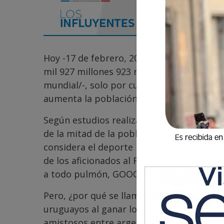
Hoy -17 de febrero, 20 horas con 37 minut
mil 927 millones 923 mil 970 personas -h
mundial/-, solo por curiosidad ingrese a 
aumenta la población mundial; que curiosi
Según estudios realizados por especialist
de la mitad de la población mundial es afi
considera el deporte más popular del mun
de los aficionados al Futbol saben o rec
a todo pulmón, GOOOOLLLLL OLÍMPICO.
Pero, ¿por qué se llama Gol Olímpico? Suc
uruguayos al ganar los juegos olímpicos e
amistosos entre argentinos y los campeon