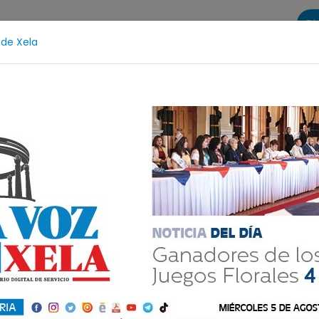
Di
 de Xela
s
La Voz de Xela Sports
Contáctanos
LA VOZ 25
tección Infantil
Incendios
Festival de Bandas 2026
e El Faro
Comparte