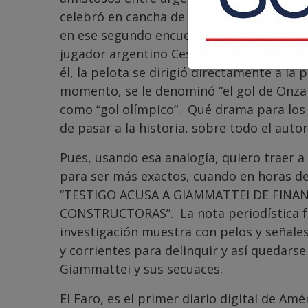
celebró en cancha de los charrúas, el sig
en ese segundo encuentro -2 de octubre 192
jugador argentino Cesáreo Onzari, cobró 
él, la pelota se dirigió directamente a la 
momento, se le denominó “el gol de Onzar
como “gol olímpico”. Qué drama para los
de pasar a la historia, sobre todo el aut
Pues, usando esa analogía, quiero traer a
para ser más exactos, cuando en horas de l
“TESTIGO ACUSA A GIAMMATTEI DE FIN
CONSTRUCTORAS”. La nota periodística fue
investigación muestra con pelos y señale
y corrientes para delinquir y así quedars
Giammattei y sus secuaces.
El Faro, es el primer diario digital de Am