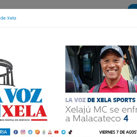
Di
 de Xela
s
La Voz de Xela Sports
Contáctanos
LA VOZ 25
Escritura
Noveno Aniversario
Fichajes
Niñ
de la ciudad
Comparte
 16:11