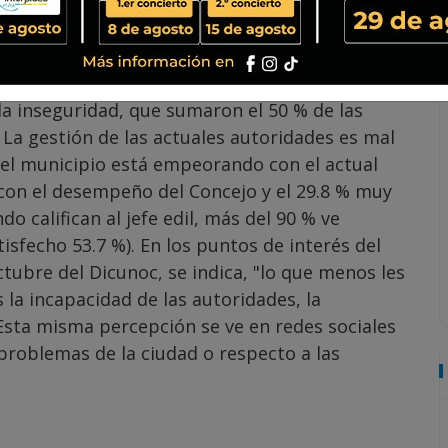
guridad, percepción del trabajo del Concejo y
y de educación, y cuál es el medio de transporte
ersonalmente a 523 habitantes del municipio,
re de este año. Los principales problemas
y la inseguridad, que sumaron el 50 % de las
La gestión de las actuales autoridades es mal
 del municipio está empeorando con el actual
o con el desempeño del Concejo y el 29.8 % muy
do califican al jefe edil, más del 90 % ve
tisfecho 53.7 %). En los puntos de interés del
ctubre del Dicunoc, se indica, "lo que menos les
s la incapacidad de las autoridades, la
Esta misma percepción se ve en redes sociales
problemas de la ciudad o respecto a las