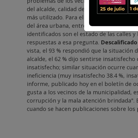
problemas de los vecinos de la ciudad, se
del alcalde, calidad de servicios médicos 
más utilizado. Para ello, entrevistaron p
del área urbana, entre el 6 y 10 de octub
identificados son el estado de las calles 
respuestas a esa pregunta.
Descalificado
vista, el 93 % respondió que la situación
alcalde, el 62 % dijo sentirse insatisfech
insatisfecho; similar situación ocurre cuan
ineficiencia (muy insatisfecho 38.4 %, insa
informe, publicado hoy en el boletín de o
gusta a los vecinos de la municipalidad, e
corrupción y la mala atención brindada". 
cuando se hacen publicaciones sobre los 