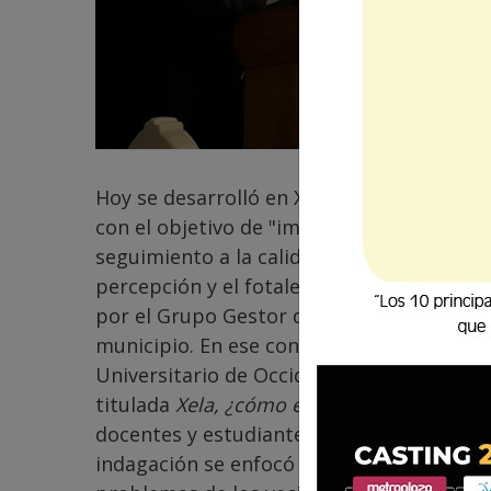
Hoy se desarrolló en Xela el lanzamiento
con el objetivo de "impulsar en la ciudad
seguimiento a la calidad de vida de los qu
percepción y el fotalecimiento de la part
por el Grupo Gestor de Quetzaltenango, pa
municipio. En ese contexto, la Dirección 
Universitario de Occidente (Dicunoc) pres
titulada
Xela, ¿cómo estamos?
, desarroll
docentes y estudiantes de la carrera de Co
indagación se enfocó en recopilar informac