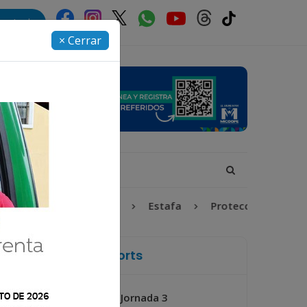
rectorio
× Cerrar
ez y Adolescencia
Estafa
Protección Infantil
La Voz de Xela Sports
Jornada 3
Próximo