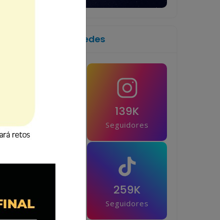
Síguenos en las redes
1M
139K
Seguidores
Seguidores
42.5K
259K
Seguidores
Seguidores