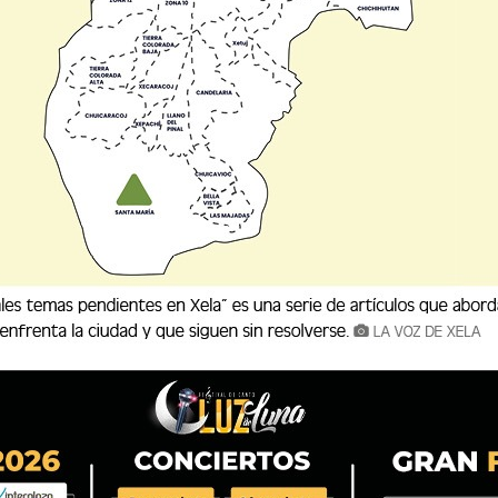
 del Observatorio ciudadano
Xela ¿Cómo vamos?,
 un proyecto de control ciudadano que dé
etzaltecos, a través de indicadores técnicos, de
icipación ciudadana. En el evento, organizado
rticiparon líderes de opinión y de acción en el
General del Sistema de Investigación del Centro
entó los resultados de la encuesta de opinión
ada por Jorge Lemus, investigador, con apoyo de
ntaduría pública y auditoría. El trabajo de
ión de los siguientes ejes: principales