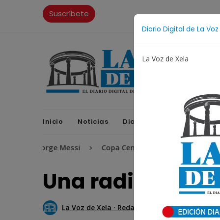
Suscríbete
Diario Digital de La Voz
La Voz de Xela
Inicio
Noticias
Diario Digital
Opinione
Jorge Messi
Copa Centroamericana
Patzicía
Una radiografía 
La Voz de Xela · Redacción
19 Octubre 2017