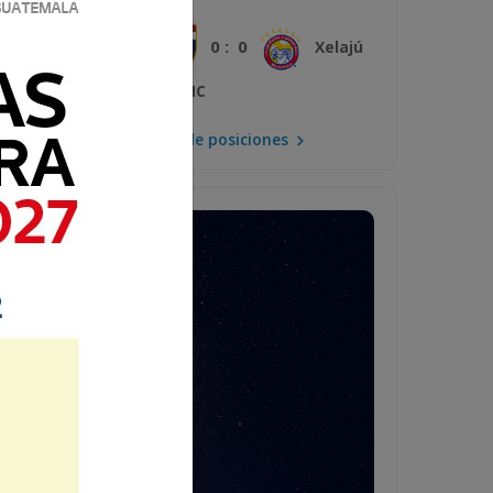
0 : 0
Plaza Amador
Xelajú
MC
Mira la tabla de posiciones