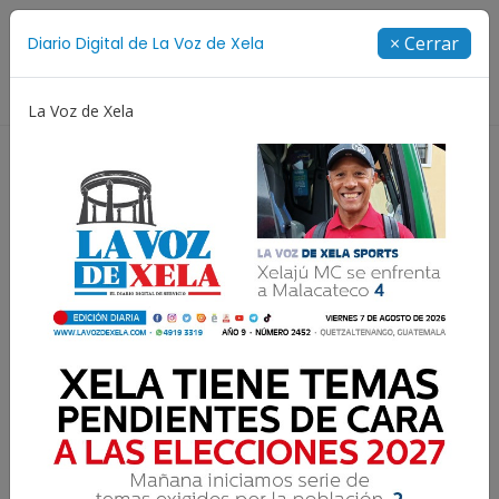
Suscríbete
× Cerrar
Diario Digital de La Voz de Xela
Directorio
La Voz de Xela
Copa Centroamericana
Patzicía
Escritura
MAGA alerta a
productores por calor
extremo y lluvias intensas