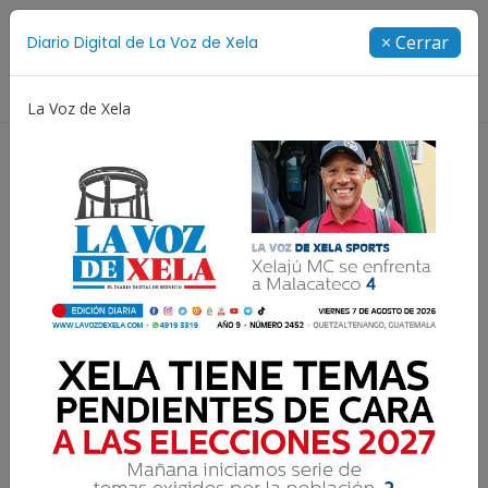
Suscríbete
× Cerrar
Diario Digital de La Voz de Xela
Directorio
La Voz de Xela
 Aniversario
Fichajes
Niñez y Adolescencia
Es
La manifestación
ciudadana más grande de
los últimos años