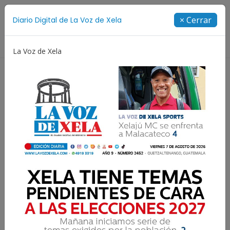
Suscríbete
× Cerrar
Diario Digital de La Voz de Xela
Directorio
La Voz de Xela
Copa Centroamericana
Patzicía
Escritura
Identifican a hombre que
falleció tras caer a
barranco en Colomba