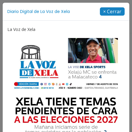
Suscríbete
× Cerrar
Diario Digital de La Voz de Xela
Directorio
La Voz de Xela
opa Centroamericana
Patzicía
Escritura
Noven
Disparan a conductor tras
discusión en zona 7 de
Xela